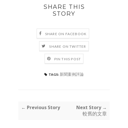
SHARE THIS
STORY
SHARE ON FACEBOOK
SHARE ON TWITTER
PIN THIS POST
新聞案例評論
TAGS:
← Previous Story
Next Story →
較舊的文章