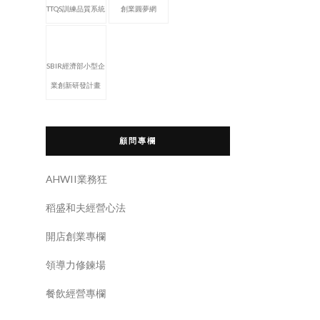
TTQS訓練品質系統
創業圓夢網
SBIR經濟部小型企
業創新研發計畫
顧問專欄
AHWII業務狂
稻盛和夫經營心法
開店創業專欄
領導力修鍊場
餐飲經營專欄