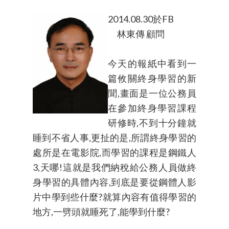
2014.08.30於FB
林東傳 顧問
今天的報紙中看到一
篇攸關終身學習的新
聞,畫面是一位公務員
在參加終身學習課程
研修時,不到十分鐘就
睡到不省人事,更扯的是,所謂終身學習的
處所是在電影院,而學習的課程是鋼鐵人
3,天哪!這就是我們納稅給公務人員做終
身學習的具體內容,到底是要從鋼體人影
片中學到些什麼?就算內容有值得學習的
地方,一劈頭就睡死了,能學到什麼?