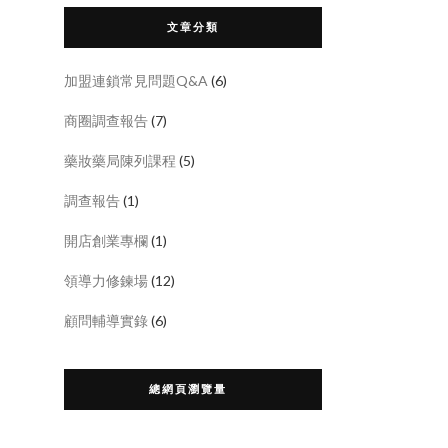
文章分類
加盟連鎖常見問題Q&A
(6)
商圈調查報告
(7)
藥妝藥局陳列課程
(5)
調查報告
(1)
開店創業專欄
(1)
領導力修鍊場
(12)
顧問輔導實錄
(6)
總網頁瀏覽量