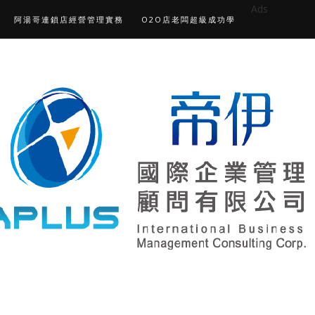
Ads
阿湯哥連鎖店經營管理實務
O2O店老闆超級成功學