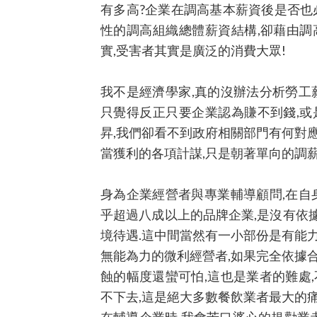
有多高?企業在調高基本薪資後是否也
性的調高組織總體薪資結構,卻藉由調
實,受害者其實是廣泛的消費大眾!
我不是經濟學家,真的沒辦法分析勞工
只覺得反正只要企業認為賺不到錢,或
昇,我們卻看不到政府相關部門有何對
當獲利的各項計謀,只是朝著單向的調薪
身為企業經營者與專業輔導顧問,在自
乎超過八成以上的品牌企業,是沒有依
境待遇.這中間當然有一小部份是有能
無能為力的微利經營者,如果完全依據
蝕的幅度還蠻可怕,這也是業者的難處
不下去,這是絕大多數餐飲業者最大的痛