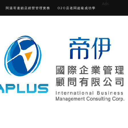
Ads
阿湯哥連鎖店經營管理實務
O2O店老闆超級成功學