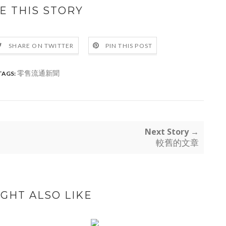
E THIS STORY
SHARE ON TWITTER
PIN THIS POST
零售流通新聞
TAGS:
Next Story →
較舊的文章
GHT ALSO LIKE