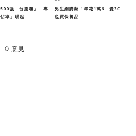
500強「台攏嘸」 專
男生網購熱！年花1萬6 愛3C
心佔率」崛起
也買保養品
0 意見