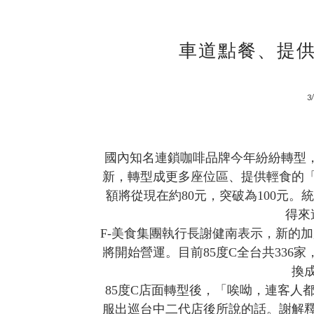
車道點餐、提供
3
國內知名連鎖咖啡品牌今年紛紛轉型，
新，轉型成更多座位區、提供輕食的
額將從現在約80元，突破為100元
得來
F-美食集團執行長謝健南表示，新的
將開始營運。目前85度C全台共336家
換
85度C店面轉型後，「唉呦，連客人
服出巡台中二代店後所說的話。謝解