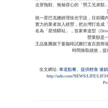
去穿拖鞋、無袖背心的「勞工兄弟類
統一星巴克總經理徐光宇說，目前國內
實力的業者加入經營，把台灣打造成
名為「星情驛站」，首家車道型（Driv
營業額是
王品集團旗下曼咖啡試圖打進百貨商
時間換取績效，提
全文網址:
車道點餐、提供輕食 連鎖咖
http://udn.com/NEWS/LIFE/LIF3/
Po