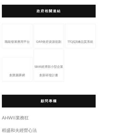
政府相關連結
職能發展應用平台
GRP政府資源規劃
TTQS訓練品質系統
SBIR經濟部小型企業
創業圓夢網
創新研發計畫
顧問專欄
AHWII業務狂
稻盛和夫經營心法