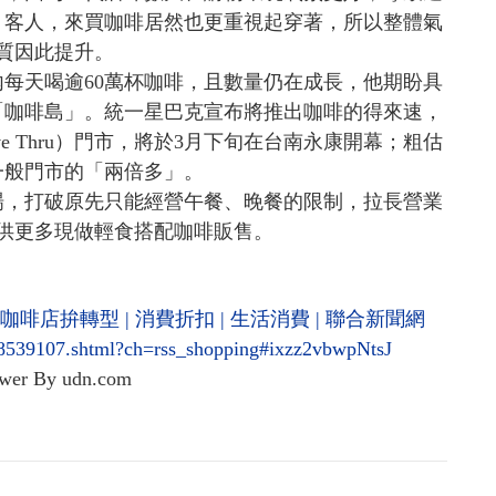
」客人，來買咖啡居然也更重視起穿著，所以整體氣
質因此提升。
每天喝逾60萬杯咖啡，且數量仍在成長，他期盼具
「咖啡島」。統一星巴克宣布將推出咖啡的得來速，
e Thru）門市，將於3月下旬在台南永康開幕；粗估
一般門市的「兩倍多」。
場，打破原先只能經營午餐、晚餐的限制，拉長營業
供更多現做輕食搭配咖啡販售。
啡店拚轉型 | 消費折扣 | 生活消費 | 聯合新聞網
8539107.shtml?ch=rss_shopping#ixzz2vbwpNtsJ
wer By udn.com