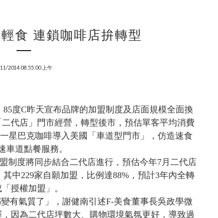
輕食 連鎖咖啡店拚轉型
/11/2014 08:55:00 上午
85度C昨天宣布品牌的加盟制度及店面規模全面換
「二代店」門市經營，轉型後市，預估單客平均消費
。統一星巴克咖啡導入美國「車道型門市」，仿造速食
速車道點餐服務。
加盟制度將同步結合二代店進行，預估今年7月二代店
，其中229家自願加盟，比例達88%，預計3年內全轉
成「授權加盟」。
都變有氣質了」，謝健南引述F-美食董事長吳政學微
釋，因為二代店坪數大、購物環境氣氛更好，導致過