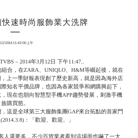
價快速時尚服飾業大洗牌
/12/2014 11:43:00 上午
BS – 2014年3月12日 下午11:47..
合，在ZARA、UNIQLO、H&M等崛起後，就在
為例，上一季財報表現創了歷史新高，就是因為海外店
國際知名平價品牌，也因為各家競爭和網購興起下，
汰，現在也朝向智慧型手機APP趨勢發展，刺激手機
族購買慾。
，這是全球第三大服飾集團GAP來台拓點的首家門
2014.3.8)：「歡迎、歡迎。」
比客人還要多，不少百貨業者看到這場面也嚇了一大