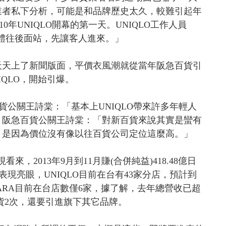
業者私下分析，可能是和品牌歷史太久，較難引起年
0年UNIQLO開幕的第一天。UNIQLO工作人員
)：「媒體往後面站，先讓客人進來。」
天天上了新聞版面，平價衣風潮就從當年阪急百貨引
IQLO，開始引爆。
公關王詩棠：「基本上UNIQLO帶來許多年輕人
」阪急百貨公關王詩棠：「對新百貨來說其實是蠻有
，是因為價位沒有像以往百貨公司定位這麼高。」
來，2013年9月到11月賺(合併純益)418.48億日
現亮眼，UNIQLO目前在台有43家分店，預計到
；ZARA目前在台店數僅6家，據了解，去年總營收已超
貨2次，還要引進旗下其它品牌。