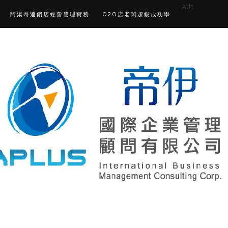
Ads
阿湯哥連鎖店經營管理實務
O2O店老闆超級成功學