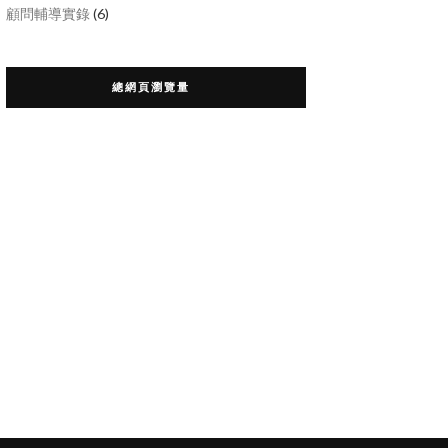
顧問輔導實錄
(6)
總網頁瀏覽量