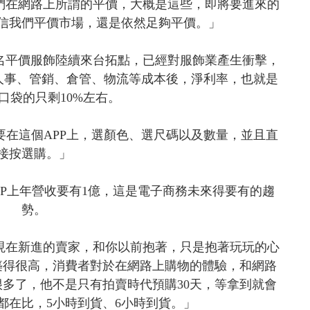
們在網路上所謂的平價，大概是這些，即將要進來的
信我們平價市場，還是依然足夠平價。」
名平價服飾陸續來台拓點，已經對服飾業產生衝擊，
除人事、管銷、倉管、物流等成本後，淨利率，也就是
口袋的只剩10%左右。
要在這個APP上，選顏色、選尺碼以及數量，並且直
接按選購。」
PP上年營收要有1億，這是電子商務未來得要有的趨
勢。
現在新進的賣家，和你以前抱著，只是抱著玩玩的心
築得很高，消費者對於在網路上購物的體驗，和網路
多了，他不是只有拍賣時代預購30天，等拿到就會
都在比，5小時到貨、6小時到貨。」