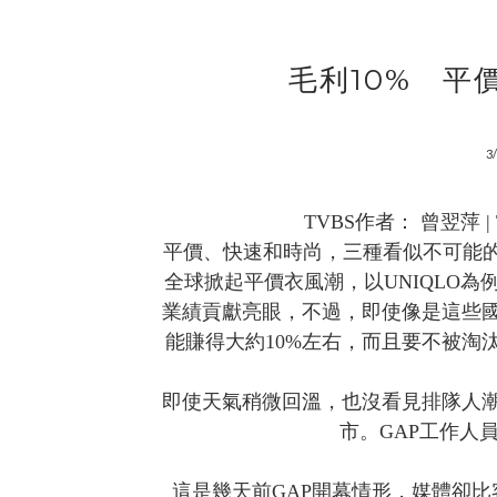
毛利10% 平
3
TVBS作者： 曾翌萍 | TV
平價、快速和時尚，三種看似不可能的組
全球掀起平價衣風潮，以UNIQLO
業績貢獻亮眼，不過，即使像是這些
能賺得大約10%左右，而且要不被淘
即使天氣稍微回溫，也沒看見排隊人潮
市。GAP工作人員(
這是幾天前GAP開幕情形，媒體卻