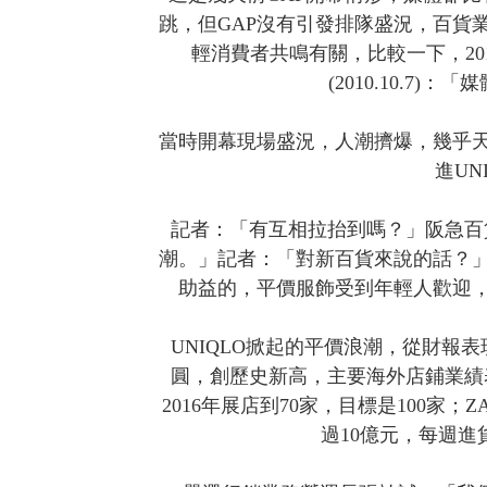
跳，但GAP沒有引發排隊盛況，百貨
輕消費者共鳴有關，比較一下，201
(2010.10.7
當時開幕現場盛況，人潮擠爆，幾乎
進UN
記者：「有互相拉抬到嗎？」阪急百貨
潮。」記者：「對新百貨來說的話？
助益的，平價服飾受到年輕人歡迎
UNIQLO掀起的平價浪潮，從財報表現看
圓，創歷史新高，主要海外店鋪業績表
2016年展店到70家，目標是100家
過10億元，每週進