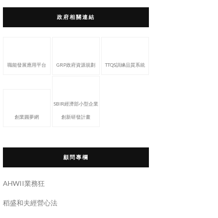
政府相關連結
職能發展應用平台
GRP政府資源規劃
TTQS訓練品質系統
SBIR經濟部小型企業
創業圓夢網
創新研發計畫
顧問專欄
AHWII業務狂
稻盛和夫經營心法