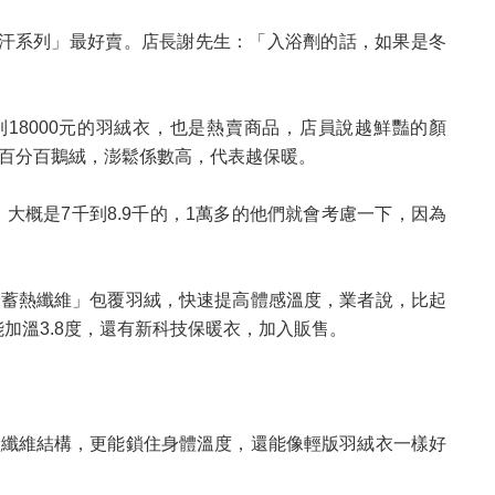
爆汗系列」最好賣。店長謝先生：「入浴劑的話，如果是冬
到18000元的羽絨衣，也是熱賣商品，店員說越鮮豔的顏
是百分百鵝絨，澎鬆係數高，代表越保暖。
，大概是7千到8.9千的，1萬多的他們就會考慮一下，因為
炭蓄熱纖維」包覆羽絨，快速提高體感溫度，業者說，比起
能加溫3.8度，還有新科技保暖衣，加入販售。
狀纖維結構，更能鎖住身體溫度，還能像輕版羽絨衣一樣好