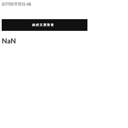
顧問輔導實錄
(6)
總網頁瀏覽量
NaN