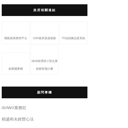
政府相關連結
職能發展應用平台
GRP政府資源規劃
TTQS訓練品質系統
SBIR經濟部小型企業
創業圓夢網
創新研發計畫
顧問專欄
AHWII業務狂
稻盛和夫經營心法