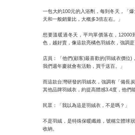
一包大約100元的入浴劑，每到冬天，「
天和一般銷量比，大概多3倍左右。」
想要溫暖過冬天，平均單價落在，12000
色，越好賣，像這款亮橘色羽絨衣，強調
店員：「他們(顧客)最喜歡的(羽絨衣價位)
我們週年慶就會有活動，買千送百。」
而這款台灣研發的羽絨衣，強調有「備長
其他品牌羽絨衣，約提高體感3.4度，他們
民眾：「我以為這是羽絨衣，不是嗎？」
不是羽絨，是特殊保暖纖維，號稱立體球
收納。