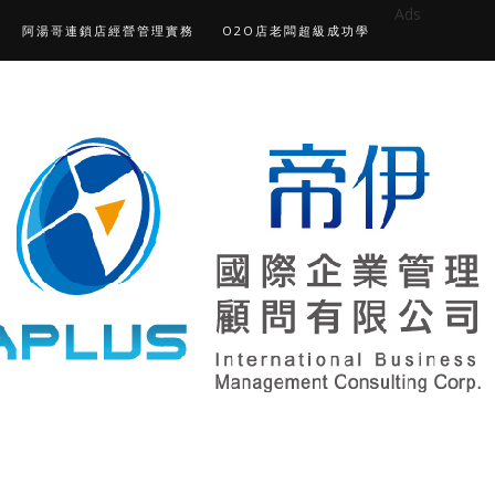
Ads
阿湯哥連鎖店經營管理實務
O2O店老闆超級成功學