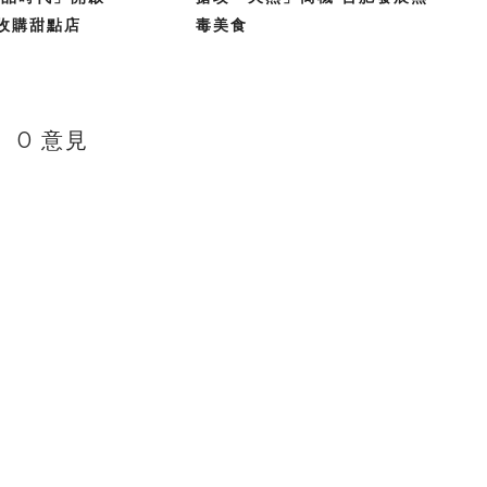
A收購甜點店
毒美食
0 意見