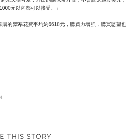
000元以內都可以接受。」
，添購的禦寒花費平均約6618元，購買力增強，購買慾望也
。
24
E THIS STORY