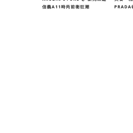
信義A11時尚前衛狂潮
PRAD