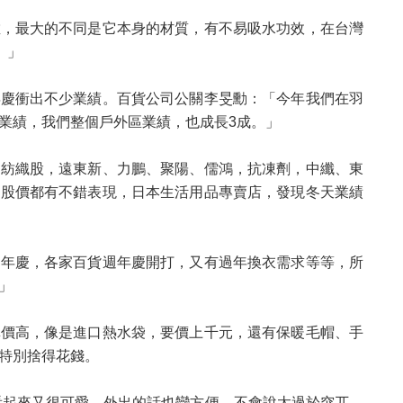
維，最大的不同是它本身的材質，有不易吸水功效，在台灣
。」
年慶衝出不少業績。百貨公司公關李旻勳：「今年我們在羽
業績，我們整個戶外區業績，也成長3成。」
的紡織股，遠東新、力鵬、聚陽、儒鴻，抗凍劑，中纖、東
期股價都有不錯表現，日本生活用品專賣店，發現冬天業績
週年慶，各家百貨週年慶開打，又有過年換衣需求等等，所
。」
單價高，像是進口熱水袋，要價上千元，還有保暖毛帽、手
，特別捨得花錢。
，看起來又很可愛，外出的話也蠻方便，不會說太過於突兀，