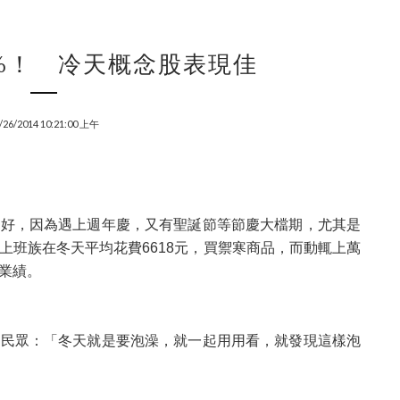
%！ 冷天概念股表現佳
/26/2014 10:21:00 上午
的好，因為遇上週年慶，又有聖誕節等節慶大檔期，尤其是
上班族在冬天平均花費6618元，買禦寒商品，而動輒上萬
好業績。
。民眾：「冬天就是要泡澡，就一起用用看，就發現這樣泡