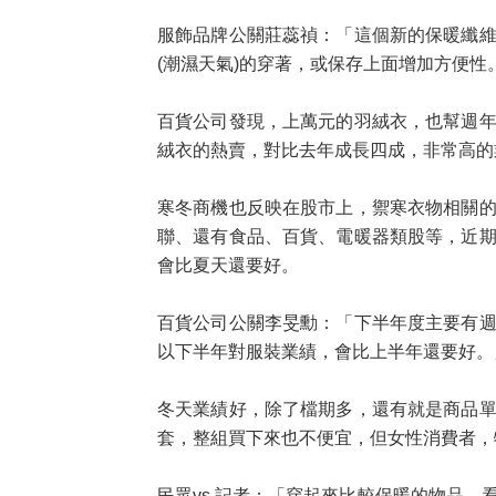
服飾品牌公關莊蕊禎：「這個新的保暖纖
(潮濕天氣)的穿著，或保存上面增加方便性
百貨公司發現，上萬元的羽絨衣，也幫週
絨衣的熱賣，對比去年成長四成，非常高的
寒冬商機也反映在股市上，禦寒衣物相關
聯、還有食品、百貨、電暖器類股等，近
會比夏天還要好。
百貨公司公關李旻勳：「下半年度主要有
以下半年對服裝業績，會比上半年還要好
冬天業績好，除了檔期多，還有就是商品
套，整組買下來也不便宜，但女性消費者
民眾vs.記者：「穿起來比較保暖的物品