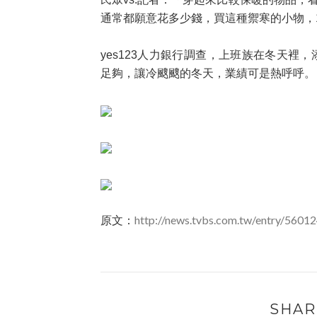
通常都願意花多少錢，買這種禦寒的小物，1
yes123人力銀行調查，上班族在冬天裡
足夠，讓冷颼颼的冬天，業績可是熱呼呼
原文：
http://news.tvbs.com.tw/entry/5601
SHAR