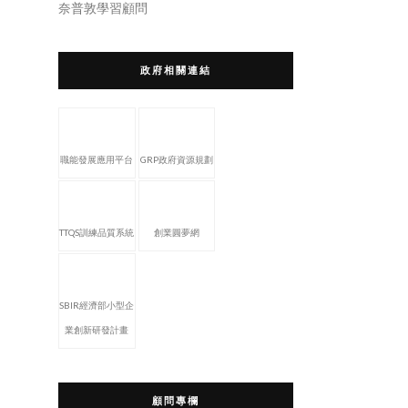
奈普敦學習顧問
政府相關連結
職能發展應用平台
GRP政府資源規劃
TTQS訓練品質系統
創業圓夢網
SBIR經濟部小型企
業創新研發計畫
顧問專欄