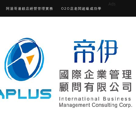
Ads
阿湯哥連鎖店經營管理實務
O2O店老闆超級成功學