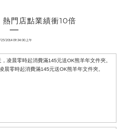
 熱門店點業績衝10倍
/25/2014 09:34:00 上午
凌晨零時起消費滿145元送OK熊羊年文件夾。