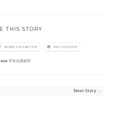
E THIS STORY
SHARE ON TWITTER
PIN THIS POST
零售流通新聞
TAGS:
Next Story →