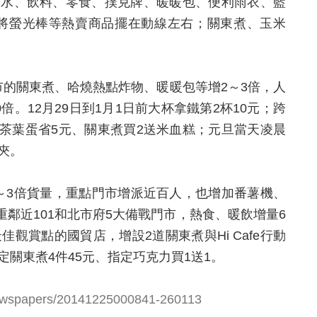
泉水、飲料、零食、撲克牌、暖暖包、便利雨衣、藍
小將螢光棒等熱賣商品擺在動線左右；關東煮、玉米
市的關東煮、哈燒熱點炸物、暖暖包等增2～3倍，人
倍。12月29日到1月1日前大杯拿鐵第2杯10元；跨
茶葉蛋省5元、關東煮買2送米血糕；元旦當天凌晨
夾。
～3倍貨量，重點門市增派近百人，也增加番薯機、
富著重鄰近101和北市府5大備戰門市，熱食、暖飲增量6
佳觀賞點的國貿店，增設2道關東煮與Hi Cafe行動
定關東煮4件45元、指定巧克力買1送1。
newspapers/20141225000841-260113