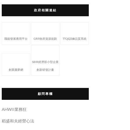
政府相關連結
職能發展應用平台
GRP政府資源規劃
TTQS訓練品質系統
SBIR經濟部小型企業
創業圓夢網
創新研發計畫
顧問專欄
AHWII業務狂
稻盛和夫經營心法