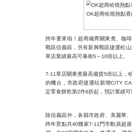
OK超商哈燒熱點香酥
跨年要來啦！超商備齊關東煮、咖啡
戰區信義區，另有新興戰區捷運松山新
單店業績最高可暴衝5～10倍以上。
7-11單店關東煮最高備貨5倍以上
的機台，市政府捷運站新增CITY CA
定零食餅乾第2件6折起，預計業績可
除信義區外，各縣市政府、美麗華、
跨年景點共40幾家7-11門市動員超