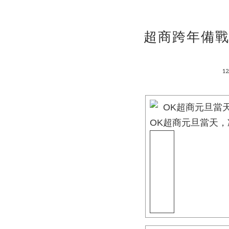
超商跨年備戰
12
OK超商元旦當天，