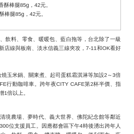
棒腿85g，42元。
、飲料、零食、暖暖包、藍白拖等，台北除了一級
店線與板南、淡水信義三線夾攻，7-11和OK看好
，哈燒玉米鍋、關東煮、起司蛋糕霜淇淋等加設2～3倍
FE行動咖啡車。跨年夜CITY CAFE第2杯半價、指
增1倍以上。
清境農場、夢時代、義大世界、佛陀紀念館等鄰近
過300位支援員工。因應都會區下午4時後湧出跨年人