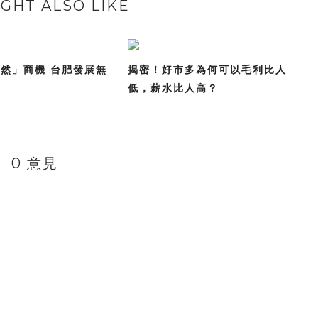
GHT ALSO LIKE
然」商機 台肥發展無
揭密！好市多為何可以毛利比人
低，薪水比人高？
0 意見