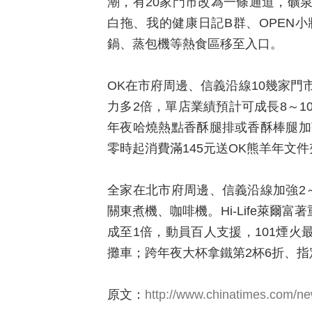
潮，有20家門市改為一條通道，礦
白拖、我的健康日記B群、OPEN
鍋、蒸包機等熱食區移至入口。
OK在市府周邊、信義沿線10幾家門
力多2倍，單店業績預計可成長8～10
年夜哈燒熱點香酥腿排或香酥棒腿加
零時起消費滿145元送OK熊羊年文件
全家在北市府周邊、信義沿線加強2
關東煮機、咖啡機。Hi-Life萊爾
成至1倍，動員百人支援，101煙火最
攤車；跨年夜大杯拿鐵第2杯6折、指
原文：
http://www.chinatimes.com/