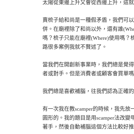
太陽從東邊上升又會從西邊上升，這就
賣梳子給和尚是一種假矛盾，我們可以
併。在廟裡除了和尚以外，還有誰
(Wh
嗎？梳子只能在廟裡
(Where)
使用嗎？
路很多案例我就不贅述了。
當我們在開創新事業時，我們總是覺得
者或對手。但是消費者或顧客會買單嗎
我們總是喜歡補腦，往我們認為正確的
有一次我在教
scamper
的時候，我先放
圓形的。我的題目是用
scamper
法改變
著手，然後自動補腦這個方法比較好推