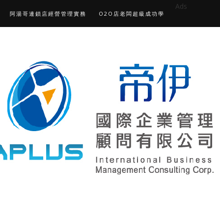
Ads
阿湯哥連鎖店經營管理實務
O2O店老闆超級成功學