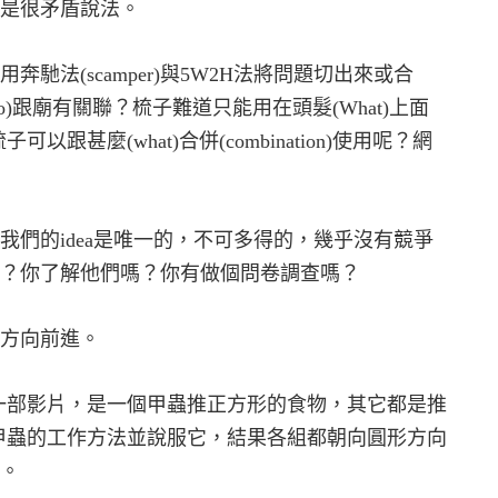
是很矛盾說法。
用奔馳法
(scamper)
與
5W2H
法將問題切出來或合
o)
跟廟有關聯？梳子難道只能用在頭髮
(What)
上面
梳子可以跟甚麼
(what)
合併
(combination)
使用呢？網
我們的
idea
是唯一的，不可多得的，幾乎沒有競爭
？你了解他們嗎？你有做個問卷調查嗎？
方向前進。
一部影片，是一個甲蟲推正方形的食物，其它都是推
甲蟲的工作方法並說服它，結果各組都朝向圓形方向
。