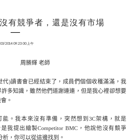
】沒有競爭者，還是沒有市場
/03/2014 09:23:00 上午
於部落格 周勝輝 老師
世代
)
讀書會已經結束了，成員們個個收穫滿滿，我
得許多知識，雖然他們道謝連連，但是我心裡卻想要
機會。
可能。我本來沒有準備，突然想到
3C
架構，就是
於是我提出繪製
Competitor BMC
，他說他沒有競爭
分析，你可以從這邊找到。