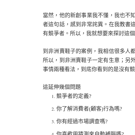
當然，他的新創事業我不懂，我也不
者這句話，感到非常詫異。在我教書
有競爭者。所以，我就想要來探討這個
到非洲賣鞋子的案例，我相信很多人
所以，到非洲賣鞋子一定有生意；另
事情兩種看法，到底你看到的是沒有競
這延伸幾個問題
競爭者的定義
?
你了解消費者
(
顧客
)
行為嗎
?
你有經過市場調查嗎
?
你喜歡用猜測來自動補腦嗎
?