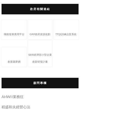
政府相關連結
職能發展應用平台
GRP政府資源規劃
TTQS訓練品質系統
SBIR經濟部小型企業
創業圓夢網
創新研發計畫
顧問專欄
AHWII業務狂
稻盛和夫經營心法