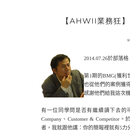
【AHWII業務狂
9
2014.07.26
第
1
期的
BMG(
獲利
也從他們的案例獲
感謝他們給我這次
有一位同學問是否有繼續讀下去的
Company
、
Customer & Competitor
。
者，我就跟他講：你的簡報裡就有
5
力