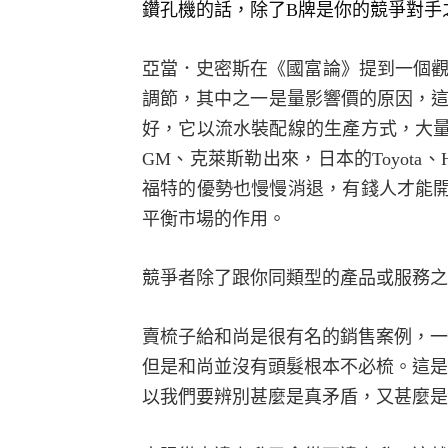
鑽孔機的話，除了
B
牌是你的競爭對手
亞當．史密斯在《國富論》提到一個
調節，其中之一是量影響價的原因，
好，它以流水裝配線的生產方式，大
GM
、克萊斯勒出來，日本的
Toyota
、
福特的優勢也慢慢消退，有錢人才能
平衡市場的作用。
競爭者除了跟你同類型的產品或服務之
賣梳子給和尚是很有名的銷售案例，一
但是和尚並沒有頭髮根本不必梳。這是
以我們要辨別甚麼是真矛盾，又甚麼是