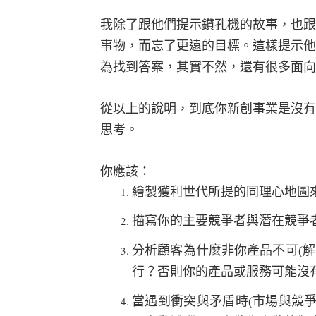
我除了跟他們提示鑽孔機的故事，也跟
事物，而忘了更遠的目標。這樣提示他
為找到答案，其實不然，還有很多面向
從以上的說明，到底你新創事業是沒有
思考。
你應該：
繪製獲利世代所提的同理心地圖
描寫你的主要競爭者與潛在競爭
分析顧客為什麼非你產品不可
(
解
行？否則你的產品或服務可能沒
當遇到衝突與矛盾時
(
市場與競