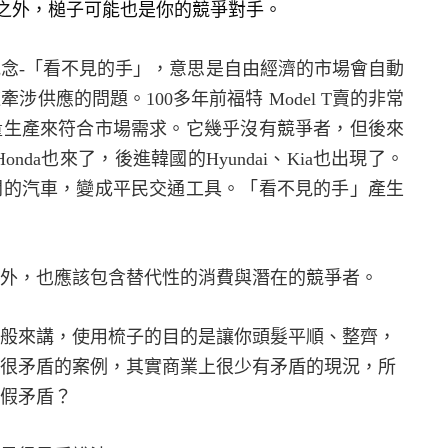
之外，槌子可能也是你的競爭對手。
觀念
-
「看不見的手」，意思是自由經濟的市場會自動
這牽涉供應的問題。
100
多年前福特
Model T
賣的非常
量生產來符合市場需求。它幾乎沒有競爭者，但後來
Honda
也來了，後進韓國的
Hyundai
、
Kia
也出現了。
開的汽車，變成平民交通工具。「看不見的手」產生
外，也應該包含替代性的消費與潛在的競爭者。
般來講，使用梳子的目的是讓你頭髮平順、整齊，
很矛盾的案例，其實商業上很少有矛盾的現況，所
假矛盾？