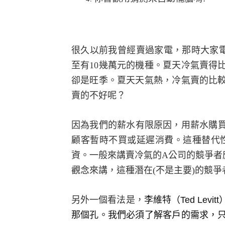
很久以前我曾經賣過家電，那時大家
至有
10
幾萬元的機種。夏天冷氣賣得
卻是旺季。夏天天氣熱，冷氣賣的比
賣的不好呢？
因為我們的薪水有限原因，用薪水購
顧客暫時不買或延遲消費。這種替代
資。一般來講賣冷氣的
A
公司的競爭者
觀念來講，這種潛在
(
不是主要
)
的競爭
另外一個看法是，
李維特
（
Ted Levitt
那個孔。我們必須了解客戶的需求，