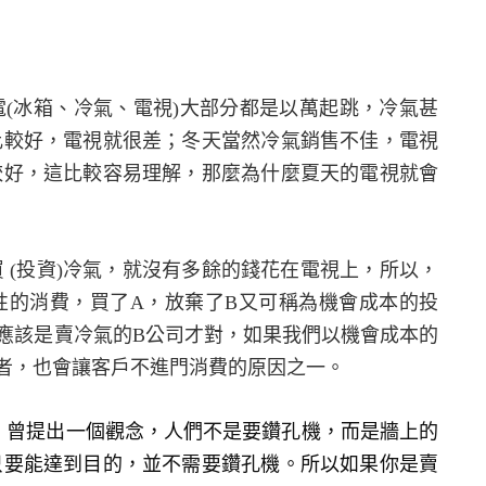
電
(
冰箱、冷氣、電視
)
大部分都是以萬起跳，冷氣甚
比較好，電視就很差；冬天當然冷氣銷售不佳，電視
較好，這比較容易理解，那麼為什麼夏天的電視就會
買
(
投資
)
冷氣，就沒有多餘的錢花在電視上，所以，
性的消費，買了
A
，放棄了
B
又可稱為機會成本的投
應該是賣冷氣的
B
公司才對，如果我們以機會成本的
者，也會讓客戶不進門消費的原因之一。
）
曾提出一個觀念，人們不是要鑽孔機，而是牆上的
只要能達到目的，並不需要鑽孔機。所以如果你是賣