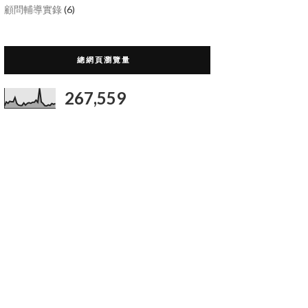
顧問輔導實錄
(6)
總網頁瀏覽量
267,559