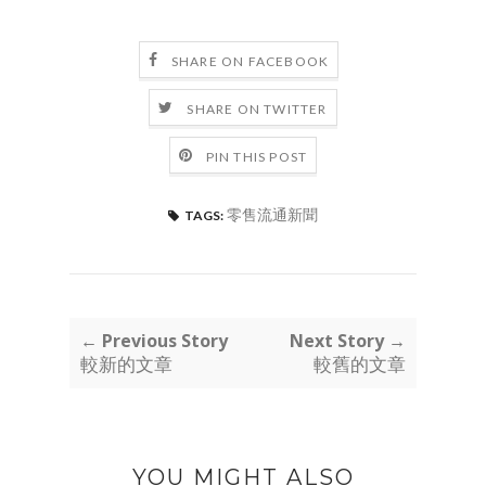
SHARE ON FACEBOOK
SHARE ON TWITTER
PIN THIS POST
零售流通新聞
TAGS:
← Previous Story
Next Story →
較新的文章
較舊的文章
YOU MIGHT ALSO