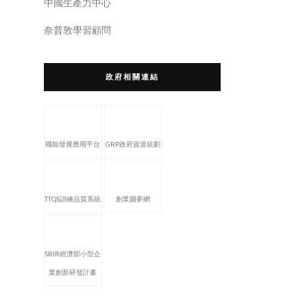
中國生產力中心
奈普敦學習顧問
政府相關連結
職能發展應用平台
GRP政府資源規劃
TTQS訓練品質系統
創業圓夢網
SBIR經濟部小型企
業創新研發計畫