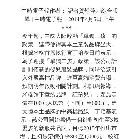
中時電子報作者： 記者賀靜萍╱綜合報
導 | 中時電子報 – 2014年4月5日 上午
5:58.. .
今年起，中國大陸啟動「單獨二孩」的
政策，連帶使得其本土童裝品牌坐大。
根據米格首席執行官丁培基日前表示，
為了迎接「單獨二孩」政策，該公司計
劃開拓新的嬰兒服裝品牌，同時洽談引
入外國高檔品牌，進軍高端消費市場，
預期明年啟動相關計劃。
和訊網報導，
米格旗下童裝品牌「紅孩兒」，產品定
價在100元人民幣（下同）至600元，走
大陸本土品牌的中高檔路線，丁培基表
示，該公司開始籌備一個針對初生至3歲
嬰孩的新服裝品牌，目標2015年推出市
場，且初步定價介乎300至1,000元，較紅