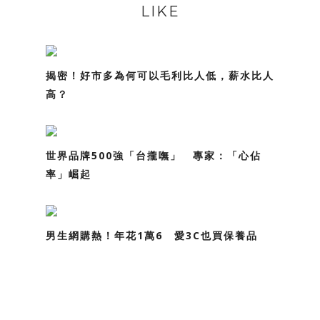
LIKE
揭密！好市多為何可以毛利比人低，薪水比人
高？
世界品牌500強「台攏嘸」 專家：「心佔
率」崛起
男生網購熱！年花1萬6 愛3C也買保養品