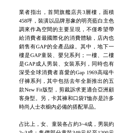
業者指出，首間旗艦店共
3
層樓，面積
458
坪，裝潢以品牌形象的明亮藍白主色
調來作為空間的主要呈現，不僅希望帶
給消費者最國際化的消費體驗，店內也
銷售有
GAP
的全產品線。其中，地下一
樓是
GAP
童裝、嬰兒系列；一樓、二樓
是
GAP
成人男裝、女裝系列，同時也有
深受全球消費者喜愛的
Gap 1969
高端牛
仔褲系列，其中包括去年全新推出的五
款
New Fit
版型，剪裁訴求更適合亞洲顧
客身型。另，卡其褲和口袋
T
恤亦是許多
時尚人士衣櫥內必備的搭配單品。
占比上，女、童裝各占約
3~4
成，男裝約
2~3
成；售價部分童裝
349
元起至
1200
元