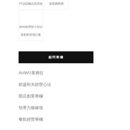
TTQS訓練品質系統
創業圓夢網
SBIR經濟部小型企
業創新研發計畫
顧問專欄
AHWII業務狂
稻盛和夫經營心法
開店創業專欄
領導力修鍊場
餐飲經營專欄