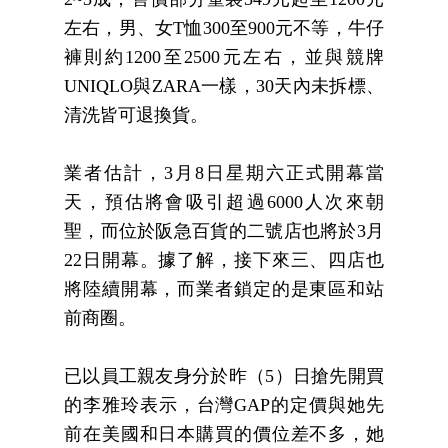
左右，男、女
T
恤
300
至
900
元不等，牛仔
褲則約
1200
至
2500
元左右，並與競牌
UNIQLO
與
ZARA
一樣，
30
天內未拆標、
清洗皆可退換貨。
業者估計，
3
月
8
日星期六正式開幕當
天，預估將會吸引超過
6000
人次來朝
聖，而位於阪急百貨的二號店也將於
3
月
22
日開幕。據了解，接下來三、四店也
將陸續開幕，而業者鎖定的是東區和站
前商圈。
已以員工親友身分於昨（
5
）日搶先開買
的李雅玲表示，台灣
GAP
的定價與她先
前在美國和日本購買的價位差不多，她