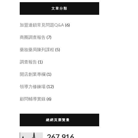
文章分類
加盟連鎖常見問題Q&A
(6)
商圈調查報告
(7)
藥妝藥局陳列課程
(5)
調查報告
(1)
開店創業專欄
(1)
領導力修鍊場
(12)
顧問輔導實錄
(6)
總網頁瀏覽量
267,916