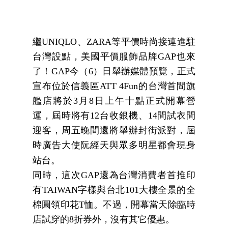
繼
UNIQLO
、
ZARA
等平價時尚接連進駐
台灣設點，美國平價服飾品牌
GAP
也來
了！
GAP
今（
6
）日舉辦媒體預覽，正式
宣布位於信義區
ATT 4Fun
的台灣首間旗
艦店將於
3
月
8
日上午十點正式開幕營
運，屆時將有
12
台收銀機、
14
間試衣間
迎客，周五晚間還將舉辦封街派對，屆
時廣告大使阮經天與眾多明星都會現身
站台。
同時，這次
GAP
還為台灣消費者首推印
有
TAIWAN
字樣與台北
101
大樓全景的全
棉圓領印花
T
恤。不過，開幕當天除臨時
店試穿的
8
折券外，沒有其它優惠。