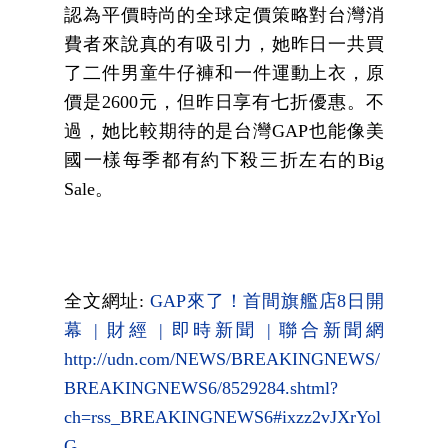
認為平價時尚的全球定價策略對台灣消
費者來說真的有吸引力，她昨日一共買
了二件男童牛仔褲和一件運動上衣，原
價是
2600
元，但昨日享有七折優惠。不
過，她比較期待的是台灣
GAP
也能像美
國一樣每季都有約下殺三折左右的
Big
Sale
。
全文網址
:
GAP
來了！首間旗艦店8
日開
幕 |
財經 |
即時新聞 |
聯合新聞網
http://udn.com/NEWS/BREAKINGNEWS/
BREAKINGNEWS6/8529284.shtml?
ch=rss_BREAKINGNEWS6#ixzz2vJXrYol
G