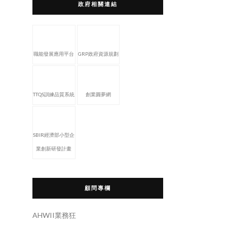
政府相關連結
職能發展應用平台
GRP政府資源規劃
TTQS訓練品質系統
創業圓夢網
SBIR經濟部小型企
業創新研發計畫
顧問專欄
AHWII業務狂