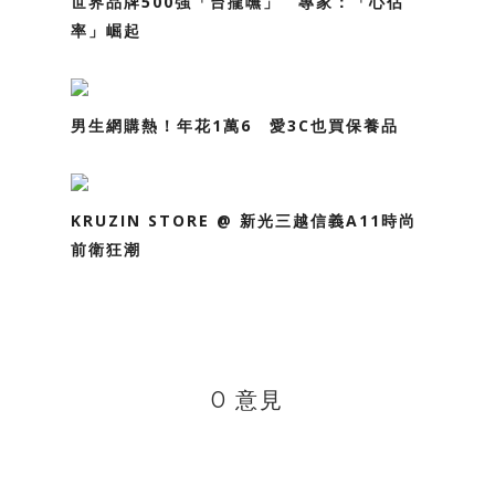
世界品牌500強「台攏嘸」 專家：「心佔
率」崛起
男生網購熱！年花1萬6 愛3C也買保養品
KRUZIN STORE @ 新光三越信義A11時尚
前衛狂潮
0 意見