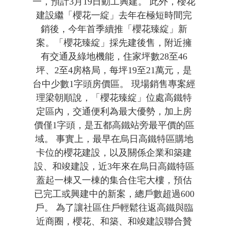
一，預計3月19日動工興建。 此外，櫻花
建設繼「櫻花一綻」去年在極短時間完
銷後，今年首季續推「櫻花臻綻」新
案。「櫻花臻綻」採先建後售，附近擁
有交通及綠地機能，住家坪數28至46
坪、2至4房格局，每坪19至21萬元，是
台中少數1字頭房價區。 現場銷售專案經
理梁朝順說，「櫻花臻綻」位處高鐵特
定區內，交通便利為最大優勢，加上房
價僅1字頭，是五都高鐵站旁最平價的區
域。 事實上，最早在烏日高鐵特區購地
卡位的櫻花建設，以及關係企業和築建
設、和竣建設，近3年來在烏日高鐵特區
蓋起一棟又一棟的集合住宅大樓，預估
已完工或興建中的新案，總戶數超過600
戶。 為了讓社區住戶輕鬆往返高鐵與臨
近商圈，櫻花、和築、和竣建設聯合贊