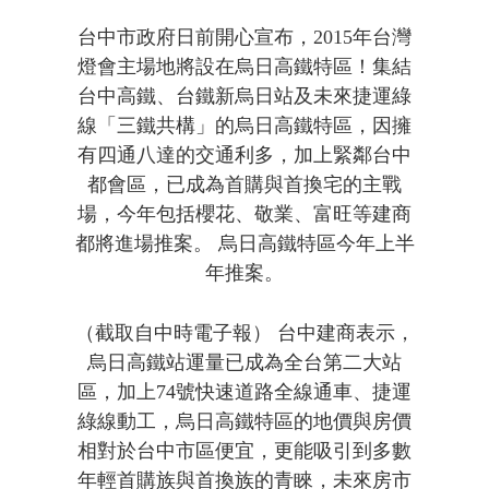
台中市政府日前開心宣布，2015年台灣
燈會主場地將設在烏日高鐵特區！集結
台中高鐵、台鐵新烏日站及未來捷運綠
線「三鐵共構」的烏日高鐵特區，因擁
有四通八達的交通利多，加上緊鄰台中
都會區，已成為首購與首換宅的主戰
場，今年包括櫻花、敬業、富旺等建商
都將進場推案。 烏日高鐵特區今年上半
年推案。
（截取自中時電子報） 台中建商表示，
烏日高鐵站運量已成為全台第二大站
區，加上74號快速道路全線通車、捷運
綠線動工，烏日高鐵特區的地價與房價
相對於台中市區便宜，更能吸引到多數
年輕首購族與首換族的青睞，未來房市