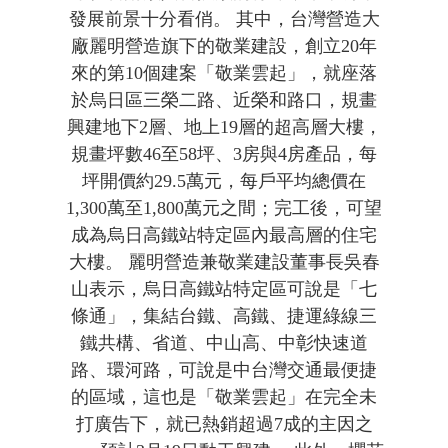
發展前景十分看俏。 其中，台灣營造大
廠麗明營造旗下的敬業建設，創立20年
來的第10個建案「敬業雲起」，就座落
於烏日區三榮二路、近榮和路口，規畫
興建地下2層、地上19層的超高層大樓，
規畫坪數46至58坪、3房與4房產品，每
坪開價約29.5萬元，每戶平均總價在
1,300萬至1,800萬元之間；完工後，可望
成為烏日高鐵站特定區內最高層的住宅
大樓。 麗明營造兼敬業建設董事長吳春
山表示，烏日高鐵站特定區可說是「七
條通」，集結台鐵、高鐵、捷運綠線三
鐵共構、省道、中山高、中彰快速道
路、環河路，可說是中台灣交通最便捷
的區域，這也是「敬業雲起」在完全未
打廣告下，就已熱銷超過7成的主因之