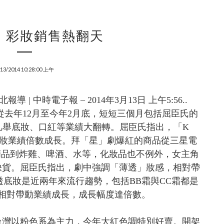
 彩妝銷售熱翻天
/13/2014 10:28:00 上午
| 中時電子報 – 2014年3月13日 上午5:56..
去年12月至今年2月底，短短三個月包括屈臣氏的
小舖等凡舉底妝、口紅等業績大翻轉。屈臣氏指出，「K
中底妝業績倍數成長。
拜「星」劇爆紅的商品從三星電
精品到炸雞、啤酒、水等，化妝品也不例外，女主角
缺貨。屈臣氏指出，劇中強調「薄透」妝感，相對帶
底妝是近兩年來流行趨勢，包括BB霜與CC霜都是
相對帶動業績成長，成長幅度達倍數。
台灣以粉色系為主力，今年大紅色調特別好賣。開架