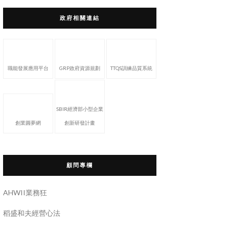
政府相關連結
職能發展應用平台
GRP政府資源規劃
TTQS訓練品質系統
SBIR經濟部小型企業
創業圓夢網
創新研發計畫
顧問專欄
AHWII業務狂
稻盛和夫經營心法