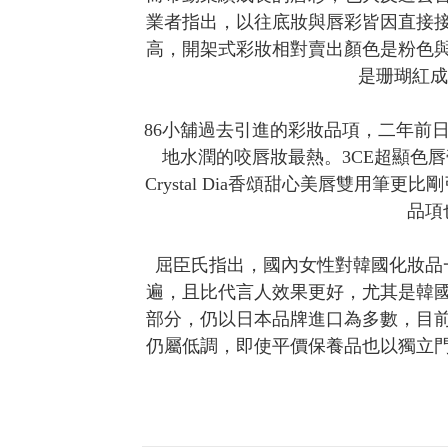
業者指出，以往底妝與唇彩皆因直接
高，開架式彩妝相對賣出顏色是粉色
是珊瑚紅成
86小舖過去引進的彩妝品項，二年前日
地水潤的咬唇妝最熱。3CE超顯色
Crystal Dia香頌甜心美唇雙用
品項
屈臣氏指出，國內女性對韓國化妝品
遍，且比代言人效果更好，尤其是韓
部分，仍以日本品牌進口為多數，目
仍屬低調，即使平價保養品也以獨立