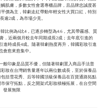
接觸肌膚，多數女性會選專櫃品牌，且品牌忠誠度甚
與平價為主，韓劇走紅帶動年輕女性大買口紅，特別
長逾2成，為市場少見。
韓比例為6比4，已逐步轉型為4:6，尤其帶霧感、質
唇膏，近兩個月較去年同期成長2成；去年底引進的
筆更比剛引進時成長4成。隨著韓劇熱度再升，韓國彩妝引進
也會愈來愈集中。
一般印象是品質不優，但隨著韓劇置入商品手法普
國彩妝在台灣銷售量逐年以兩位數成長，至於保養品
前包括雪花秀、后等韓國頂級保養品在百貨通路拓點
門市保守拓點，反之開架式彩妝積極拓展，在台空間
發展無限