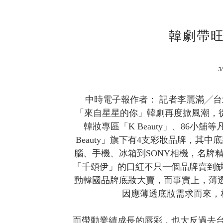
韓劇帶旺
3
中時電子報作者： 記者李麗滿╱台北報導 
「來自星星的你」韓劇再度掀風潮，從
韓妝專區「K Beauty」、86
Beauty」旗下有4支彩妝品牌，其
腦、手機、冰箱到SONY相機，名牌
「千頌伊」的口紅不只一個品牌賣到
動韓國品牌底妝大賣，而事實上，薄透
因應薄透底妝需求而來，
而帶動業績成長的唇彩，也大反過去