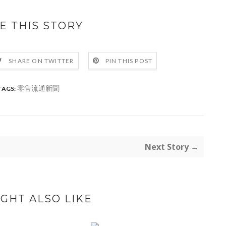
E THIS STORY
SHARE ON TWITTER
PIN THIS POST
零售流通新聞
TAGS:
Next Story →
GHT ALSO LIKE