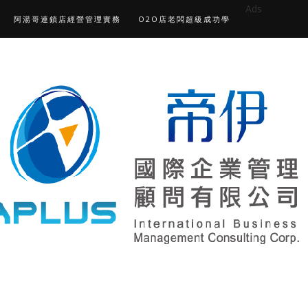
Ads
阿湯哥連鎖店經營管理實務
O2O店老闆超級成功學