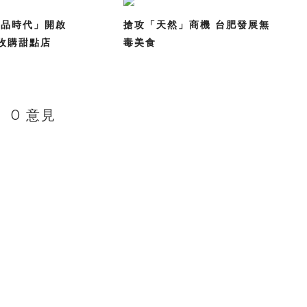
精品時代」開啟
搶攻「天然」商機 台肥發展無
A收購甜點店
毒美食
0 意見