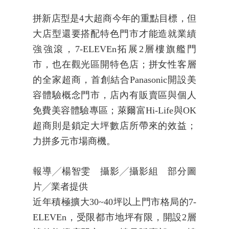
拼新店型是4大超商今年的重點目標，但
大店型還要搭配特色門市才能造就業績
強強滾，7-ELEVEn拓展2層樓旗艦門
市，也在觀光區開特色店；拼女性客層
的全家超商，首創結合Panasonic開設美
容體驗概念門市，店內有販賣區與個人
免費美容體驗專區；萊爾富Hi-Life與OK
超商則是鎖定大坪數店所帶來的效益；
力拼多元市場商機。
報導╱楊智雯 攝影╱攝影組 部分圖
片╱業者提供
近年積極擴大30~40坪以上門市格局的7-
ELEVEn，受限都市地坪有限，開設2層