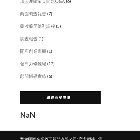
加盟連鎖常見問題Q&A
(6)
商圈調查報告
(7)
藥妝藥局陳列課程
(5)
調查報告
(1)
開店創業專欄
(1)
領導力修鍊場
(12)
顧問輔導實錄
(6)
總網頁瀏覽量
NaN
帝伊國際企業管理顧問有限公司:
官方網站
|電