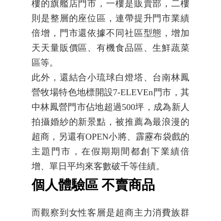
樓的旗艦店門市，一樓是販賣部，二樓
則是整層的座位區，連帶提升門市業績
倍增，門市還依據不同社區型態，增加
天天量販價區、有機食品區、生鮮蔬菜
區等。
此外，還結合小琉球白燈塔、台南林鳳
營牧場特色地標開設7-ELEVEn門市，其
中林鳳營門市佔地超過500坪，成為新人
拍攝婚紗的新景點，被推薦為最浪漫的
超商，另還有OPEN小將、霹靂布袋戲的
主題門市，在假期期間都創下業績倍
增、單日平均來客數破千等佳績。
個人體驗區 不賣商品
而觀察到女性客層是超商主力消費族群