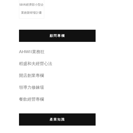
SBIR經濟部小型企
業創新研發計畫
顧問專欄
AHWII業務狂
稻盛和夫經營心法
開店創業專欄
領導力修鍊場
餐飲經營專欄
產業知識