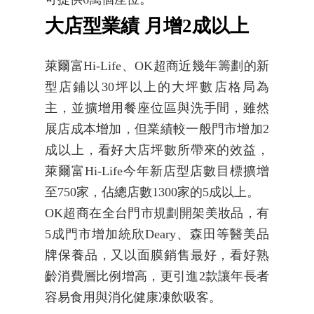
大店型業績 月增2成以上
萊爾富Hi-Life、OK超商近幾年籌劃的新
型店鋪以30坪以上的大坪數店格局為
主，並擴增用餐座位區與洗手間，雖然
展店成本增加，但業績較一般門市增加2
成以上，看好大店坪數所帶來的效益，
萊爾富Hi-Life今年新店型店數目標擴增
至750家，佔總店數1300家的5成以上。
OK超商在全台門市規劃開架美妝品，有
5成門市增加統欣Deary、森田等醫美品
牌保養品，又以面膜銷售最好，看好熟
齡消費層比例增高，更引進2款讓年長者
容易食用與消化健康凍飲吸客。