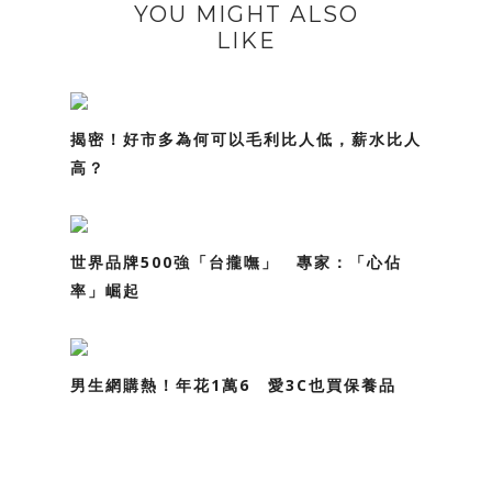
YOU MIGHT ALSO
LIKE
揭密！好市多為何可以毛利比人低，薪水比人
高？
世界品牌500強「台攏嘸」 專家：「心佔
率」崛起
男生網購熱！年花1萬6 愛3C也買保養品