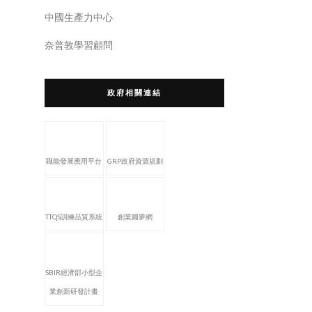
中國生產力中心
奈普敦學習顧問
政府相關連結
職能發展應用平台
GRP政府資源規劃
TTQS訓練品質系統
創業圓夢網
SBIR經濟部小型企
業創新研發計畫