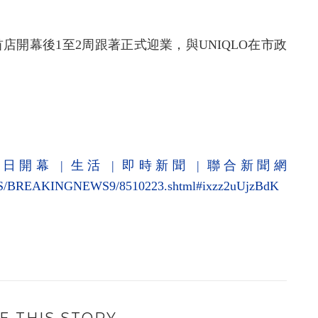
首店開幕後
1
至
2
周跟著正式迎業，與
UNIQLO
在市政
日開幕 |
生活 |
即時新聞 |
聯合新聞網
S/BREAKINGNEWS9/8510223.shtml#ixzz2uUjzBdK