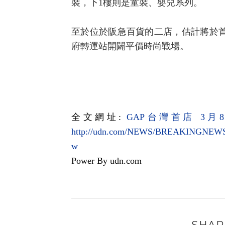
裝，下
1
樓則是童裝、嬰兒系列。
至於位於阪急百貨的二店，估計將於
府轉運站開闢平價時尚戰場。
全文網址
:
GAP
台灣首店 3
月8
http://udn.com/NEWS/BREAKINGNEW
w
Power By udn.com