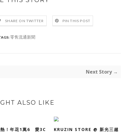
E THIS STORY
SHARE ON TWITTER
PIN THIS POST
零售流通新聞
TAGS:
Next Story →
GHT ALSO LIKE
熱！年花1萬6 愛3C
KRUZIN STORE @ 新光三越