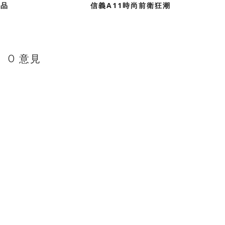
養品
信義A11時尚前衛狂潮
0 意見