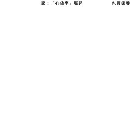
家：「心佔率」崛起
也買保