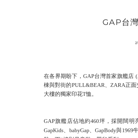
GAP台
2
在各界期盼下，
GAP
台灣首家旗艦店
(
棟與對街的
PULL&BEAR
、
ZARA
正面
大樓的獨家印花
T
恤。
GAP
旗艦店佔地約
460
坪，採開闊明
GapKids
、
babyGap
、
GapBody
與
1969