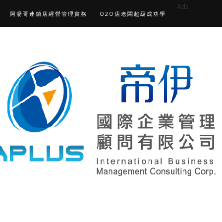
Ads
阿湯哥連鎖店經營管理實務
O2O店老闆超級成功學