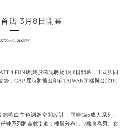
灣首店 3月8日開幕
/27/2014 01:01:00 下午
ATT 4 FUN
店
)
終於確認將於
3
月
8
日開幕，正式與同
交鋒，
GAP
屆時將推出印有
TAIWAN
字樣與台北
101
亮的藍白主色調為空間設計，屆時
Gap
成人系列、
牛仔褲系列將全數引進，樓層分布
1
、
2
樓將為男、女