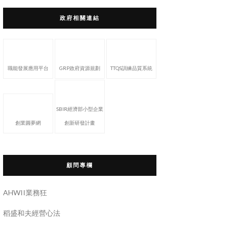
政府相關連結
職能發展應用平台
GRP政府資源規劃
TTQS訓練品質系統
SBIR經濟部小型企業
創業圓夢網
創新研發計畫
顧問專欄
AHWII業務狂
稻盛和夫經營心法